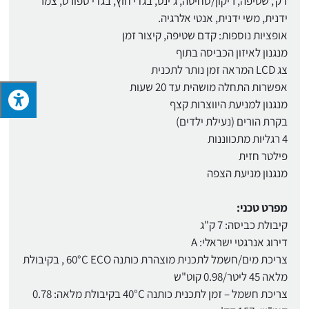
דק', שטיפה, ריקון/סחיטה, ג'ינס, בגדי חוץ, בגדי ספורט, צמר
ידנית, משי ידנית, אנטי אלרגיה.
אופציות נוספות: קדם שטיפה, קיצור זמן
מנגנון לאיזון הכביסה בתוף
צג LCD המראה זמן נותר לתכנית
אפשרות התחלה מושהית עד 20 שעות
מנגנון למניעת היווצרות קצף
בקרת הורים (נעילת ילדים)
4 רגליות מתכווננות
פילטר חזית
מנגנון מניעת הצפה
מפרט טכני:
קיבולת כביסה: 7 ק"ג
דירוג אנרגטי ישראלי: A
צריכת מים/חשמל לתכנית מוצהרת כותנה 60°C ECO , בקיבולת
מלאה 45 ליטר/0.98 קוט"ש
צריכת חשמל – זמן לתכנית כותנה 40°C בקיבולת מלאה: 0.78