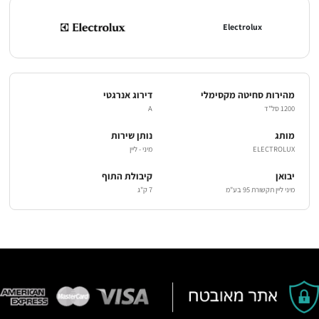
Electrolux
מהירות סחיטה מקסימלי
דירוג אנרגטי
1200 סל"ד
A
מותג
נותן שירות
ELECTROLUX
מיני - ליין
יבואן
קיבולת התוף
מיני ליין תקשורת 95 בע"מ
7 ק"ג