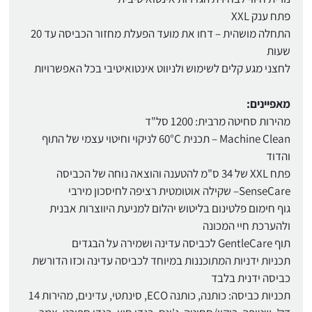
פתח ענק XXL
התחלה מושהית – דחו את מועד הפעלת מחזור הכביסה עד 20
שעות
לחצני מגע קלים לשימוש ולניווט אינטואיטיבי בכל האפשרויות
מאפיינים:
מהירות סחיטה מרבית: 1200 סל"ד
Machine Clean – תכנית 60°C לניקוי וחיטוי עצמי של התוף
והדוד
פתח XXL של 34 ס"מ להטענה והוצאה נוחה של הכביסה
SenseCare– שקילה אוטומטית רציפה לחיסכון מירבי
גוף חימום פלטינום בליטוש יהלום למניעת היווצרות אבנית
ולהערכת חיי המכונה
תוף GentleCare לכביסה עדינה ושמירה על הבגדים
תכניות ידניות המתוכננות במיוחד לכביסה עדינה וכזו הדורשת
כביסה ידנית בלבד
תכניות כביסה: כותנה, כותנה ECO, סינתטי, עדינים, מהירות 14