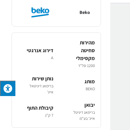
Beko
מהירות
סחיטה
דירוג אנרגטי
מקסימלי
A
1200 סל"ד
נותן שירות
מותג
ברימאג דיגיטאל
BEKO
אייג'
יבואן
קיבולת התוף
ברימאג דיגיטל
7 ק"ג
אייג' בע"מ