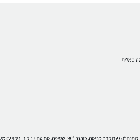
טימאלית
כותנה 20° , כותנה 40° , כותנה חסכונית 40° , כותנה חסכונית60° , כותנה 60° עם קדם כביסה, כותנה 90°, שטיפה, סחיטה + ניקוז , ניקוי עצמי,