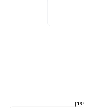
כביסה
פתח
חזית
בקו
WTV7516BW
יצרן