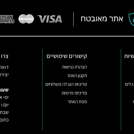
יות
קישורים שימושיים
צרו 
דואר אלקטרו
הצהרת נגישות
יצירת קשר ב
תקנון האתר
כלים
מדיניות הובלה משלוחים
שעות
מדיניות פרטיות
ימי א-ה 09:30-22:00 באונליין (החנות
מפת האתר
יום ו וערב
שבת ו
כתובת: רח’