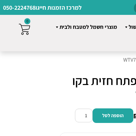
למרכז הזמנות חייגו
050-2224768
0
שול
מוצרי חשמל למטבח ולבית
פתח חזית בקו
הוספה לסל
כמות
של
מכונת