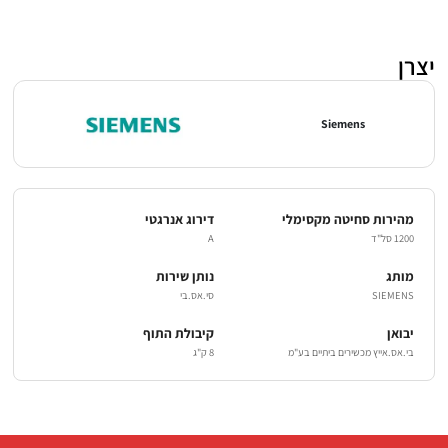
יצרן
Siemens
מהירות סחיטה מקסימלי
דירוג אנרגטי
1200 סל"ד
A
מותג
נותן שירות
SIEMENS
סי.אס.בי
יבואן
קיבולת התוף
בי.אס.אייץ מכשירים ביתיים בע"מ
8 ק"ג