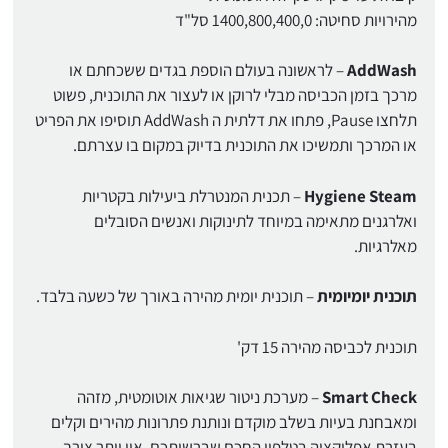
מהירויות סחיטה: 1400,800,400,0 סל"ד
AddWash
– לראשונה בעולם הוספת בגדים ששכחתם או
מרכך בזמן הכביסה מבלי לרוקן או לעצור את התוכנית, פשוט
תלחצו Pause, פתחו את דלתית ה AddWash תוסיפו את הפריט
או המרכך ותמשיכו את התוכנית בדיוק במקום בו עצרתם.
Hygiene Steam
– תכנית המנטרלת ביעילות בקטריות
ואלרגנים מתאימה במיוחד לתינוקות ואנשים הסובלים
מאלרגיות.
תוכנית יומיומית
– תוכנית יומית מהירה באורך של כשעה בלבד.
תוכנית לכביסה מהירה 15 דק'
Smart Check
– מערכת ניטור שגיאות אוטומטית, מזהה
ומאבחנת בעיות בשלב מוקדם ונותנת פתרונות מהירים וקלים
בעזרת אפליקציה בטלפון החכם שברשותכם. אין יותר צורך