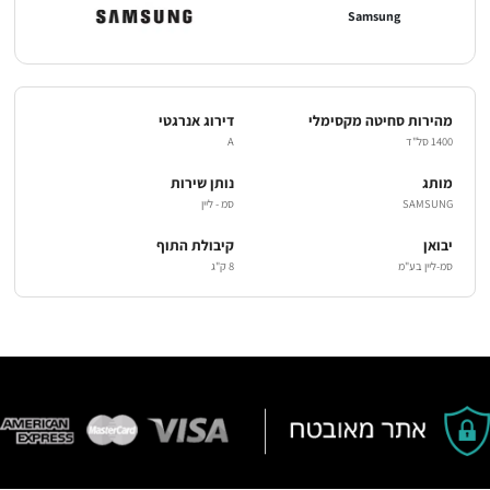
Samsung
מהירות סחיטה מקסימלי
דירוג אנרגטי
1400 סל"ד
A
מותג
נותן שירות
SAMSUNG
סמ - ליין
יבואן
קיבולת התוף
סמ-ליין בע"מ
8 ק"ג