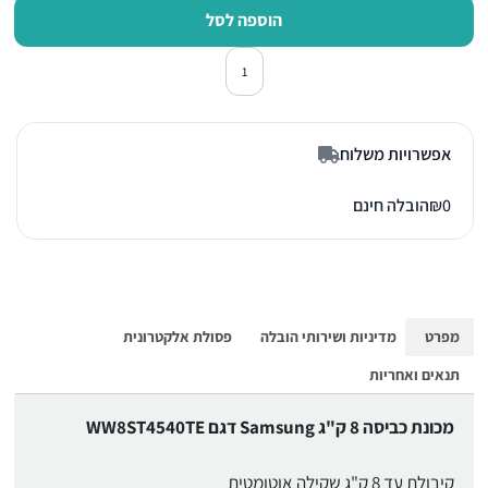
הוספה לסל
כמות של מכונת כביסה פתח חזית סמסונג 0TE
אפשרויות משלוח
0
₪
הובלה חינם
מפרט
מדיניות ושירותי הובלה
פסולת אלקטרונית
תנאים ואחריות
מכונת כביסה 8 ק"ג Samsung דגם WW8ST4540TE
קיבולת עד 8 ק"ג שקילה אוטומטית