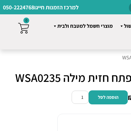
למרכז הזמנות חייגו
050-2224768
0
שול
מוצרי חשמל למטבח ולבית
חזית מילה WSA0235
הוספה לסל
כמות
של
מכונת
כביסה