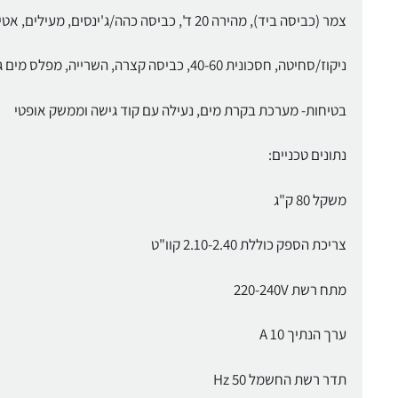
צמר (כביסה ביד), מהירה 20 ד', כביסה כהה/ג'ינסים, מעילים, אטימה, שטיפה נפרדת/עמלון,
ניקוז/סחיטה, חסכונית 40-60, כביסה קצרה, השרייה, מפלס מים גבוה, מחזור שטיפה נוסף.
בטיחות- מערכת בקרת מים, נעילה עם קוד גישה וממשק אופטי
נתונים טכניים:
משקל 80 ק"ג
צריכת הספק כוללת 2.10-2.40 קוו"ט
מתח רשת 220-240V
ערך הנתיך A 10
תדר רשת החשמל 50 Hz