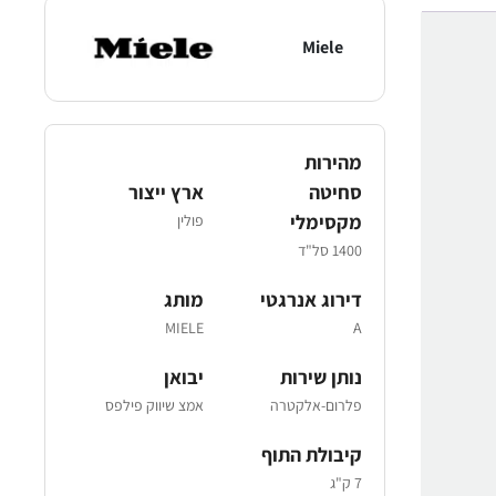
Miele
מהירות
סחיטה
ארץ ייצור
מקסימלי
פולין
1400 סל"ד
דירוג אנרגטי
מותג
MIELE
A
נותן שירות
יבואן
פלרום-אלקטרה
אמצ שיווק פילפס
קיבולת התוף
7 ק"ג