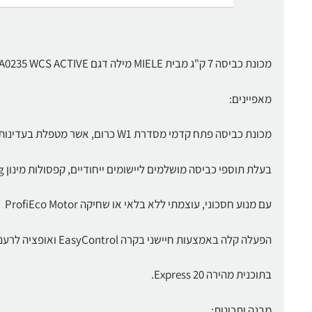
מכונת כביסה 7 ק"ג מבית MIELE מילה דגם WSA0235 WCS ACTIVE
מאפיינים:
מכונת כביסה פתח קדמי מסדרת W1 כרום, אשר מטפלת בעדינות בכביסה הודות לתוף Miele Honeycomb
בעלת תוספי כביסה מושלמים ליישומים ייחודיים, קפסולות מינון CapDosing.
עם מנוע חסכוני, עוצמתי ללא בלאי או שחיקה ProfiEco Motor
הפעלה קלה באמצעות חיישני בקרה EasyControl ואופציה לרענון מהיר של פריטי הכביסה
בתוכנית מהירה Express 20.
מבנה ותכונות: