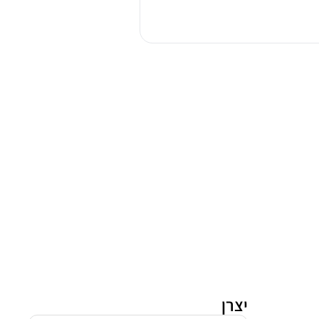
פתח
חזית
מילה
WSA0235
יצרן