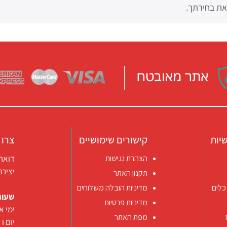
את בחירתך.
יות
קישורים שימושיים
צרו 
דואר אלקטרו
הצהרת נגישות
יצירת קשר ב
תקנון האתר
כלים
מדיניות הובלה משלוחים
שעות
מדיניות פרטיות
ימי א-ה 09:30-22:00 באונליין (החנות
מפת האתר
יום ו וערב