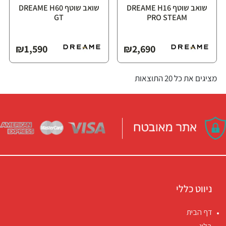
שואב שוטף ⁦DREAME H16
שואב שוטף ⁦DREAME H60
GT⁩
PRO STEAM⁩
₪
1,590
₪
2,690
מציגים את כל ⁦20⁩ התוצאות
ניווט כללי
דף הבית